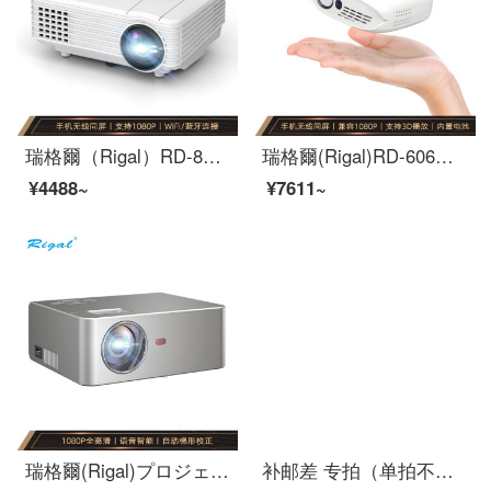
瑞格爾（Rigal）RD-805スマートプロジェクター家庭用プロジェクター（1080 P WiFi接続携帯電話/小型/投影無線同画面対応）
瑞格爾(Rigal)RD-606プロジェクター家庭用携帯電話(4 K/1080 P対応バッテリー付き携帯電話無線同画面対応3 D再生)
¥4488~
¥7611~
瑞格爾(Rigal)プロジェクター家庭用スマートオフィスプロジェクター(1080 Pフルハイビジョン知能システムWiFi/Bluetooth接続電子台形補正)【前売り版】
补邮差 专拍（单拍不发货） 官方标配