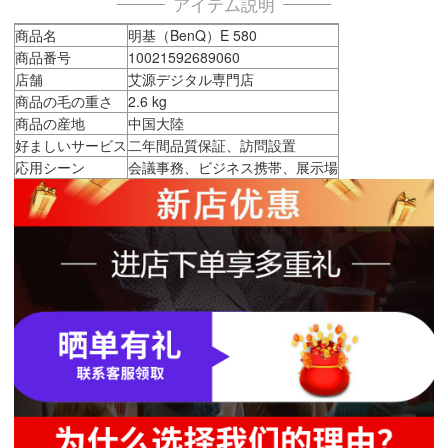
アイテム説明
商品名
明基（BenQ）E 580
商品番号
10021592689060
店舗
艾源デジタル専門店
商品の毛の重さ
2.6 kg
商品の産地
中国大陸
好ましいサービス
二年間品質保証、訪問設置
応用シーン
会議事務、ビジネス携帯、展示場