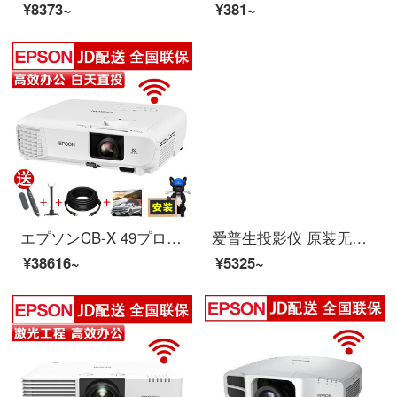
¥8373~
¥381~
エプソンCB-X 49プロジェクタービジネスプロジェクター会議教育投影投影ホワイトの公式の標準装備+ワイヤレス同画面器+無料で訪問してインストールします。
爱普生投影仪 原装无线网卡 投影机无线模块 无线传屏器 ELPAP10 正品国行
¥38616~
¥5325~