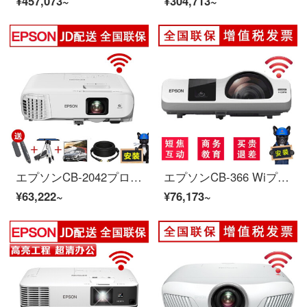
¥457,073~
¥304,713~
エプソンCB-2042プロジェクター執務会議ハイライト教育プロジェクタートレーニング商用プロジェクト携帯プロジェクターCB-2042公式標準装備
エプソンCB-366 Wiプロジェクターの商用オフィス教育のショートフォーカスハイビジョンインタラクティブ機能官は公式の標準装備を配合しています。
¥63,222~
¥76,173~