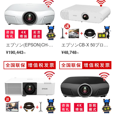
エプソン(EPSON)CH-TW 8400プロジェクター家庭用フルハイビジョン4 Kブルーレイ3 D無線ハイエンドプロジェクター家庭用1080 P官配合公式標準装備
エプソンCB-X 50プロジェクターの執務式会議トレーニングビジネスプロジェクター教育プロジェクターの白い公式標準装備
¥190,443~
¥48,748~