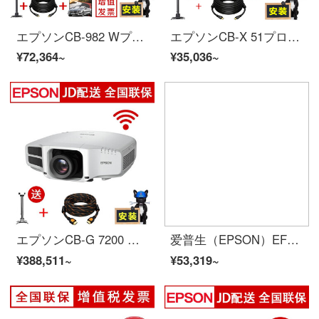
エプソンCB-982 Wプロジェクターオフィスハイビジョン会議トレーニングプロジェクター商用プロジェクト高精細投影ホワイト公式標準装備
エプソンCB-X 51プロジェクターの執務式会議トレーニングビジネスプロジェクター教育教育携帯プロジェクターの白い公式標準装備
¥72,364~
¥35,036~
エプソンCB-G 7200 Wプロジェクター業務用プロジェクター7500ルーメン内蔵融合縦投影CB-G 7200 W公式標準装備
爱普生（EPSON）EF-11 激光投影仪高清 办公会议商务 便携式投影机 黑色 官方标配
¥388,511~
¥53,319~