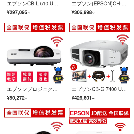
エプソンCB-L 510 Uプロジェクター事業用高精細プロジェクター無線商用会議教育教育プロジェクトプロジェクター
エプソン(EPSON)CH-TW 9400専門級プロジェクターハイエンドホームシアタープロジェクター(4 K、HDR対応)電動ズーム官配+経科150インチ白ガラス幕+無料設置
¥297,095~
¥306,998~
エプソンプロジェクターオフィスビジネス教育会議プロジェクトプロジェクター短焦点プロジェクターCB-530（短距離大画面教育機）公式標準装備
エプソンCB-G 7400 U高精細プロジェクター商用教育プロジェクト大型会議プロジェクター（5500ルーメン対応4 K内蔵融合縦投影）公式標準装備
¥50,272~
¥426,601~