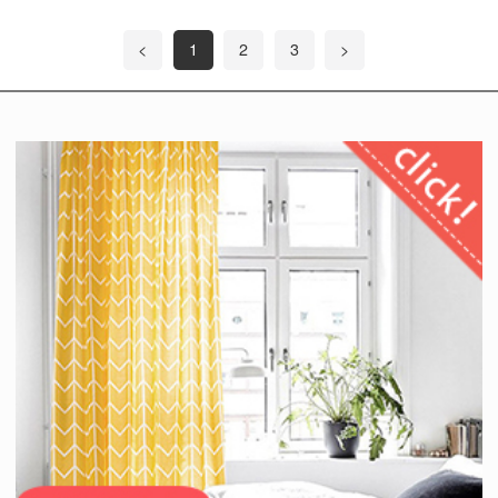
<
1
2
3
>