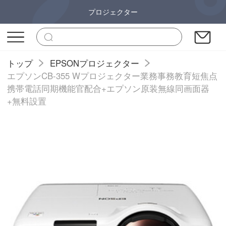
プロジェクター
トップ
EPSONプロジェクター
エプソンCB-355 Wプロジェクター業務事務教育短焦点
携帯電話同期機能官配合+エプソン原装無線同画面器
+無料設置