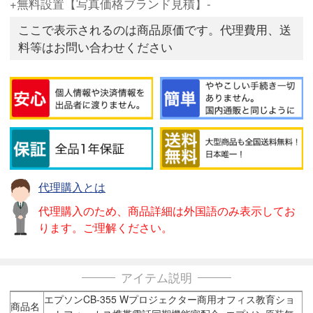
+無料設置【写真価格ブランド見積】-
ここで表示されるのは商品原価です。代理費用、送
料等はお問い合わせください
代理購入とは
代理購入のため、商品詳細は外国語のみ表示してお
ります。ご理解ください。
アイテム説明
エプソンCB-355 Wプロジェクター商用オフィス教育ショ
商品名