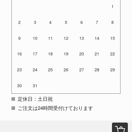
1
2
3
4
5
6
7
8
9
10
11
12
13
14
15
16
17
18
19
20
21
22
23
24
25
26
27
28
29
30
31
定休日：土日祝
ご注文は24時間受付けております