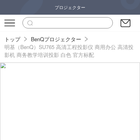
プロジェクター
トップ
BenQプロジェクター
明基（BenQ）SU765 高清工程投影仪 商用办公 高清投
影机 商务教学培训投影 白色 官方标配