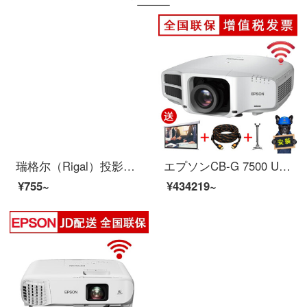
瑞格尔（Rigal）投影机支架投影仪落地三脚架通用托盘带云台折叠便携移动架
エプソンCB-G 7500 Uプロジェクター商用プロジェクト6500ルーメン対応4 K内蔵融合官配合公式標準装備
¥755~
¥434219~