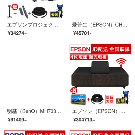
エプソンプロジェクター家庭用オフィス会議ハイビジョンワイドプロジェクター教育教育事業携帯プロジェクターCB-W 05公式標準装備
爱普生（EPSON）CH-TW750 投影仪 家用办公 高清1080P 投影机 白色 官方标配
¥34274~
¥45701~
明基（BenQ）MH733投影仪办公挂式 投影机商务办公教育培训投影仪 会议培训 教学投影机 白色 官方标配
エプソン（EPSON）EH-LIS 500プロジェクター4 K超短焦点レーザー無スクリーン3 DスマートホームシアターEH-LIS 500 B黒の公式仕様+120インチ耐光ハードスクリーン
¥91409~
¥304713~