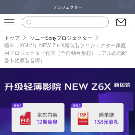
プロジェクター
トップ
ソニーSonyプロジェクター
極米（XGIMI）NEW Z 6 X新包装プロジェクター家庭
用プロジェクター寝室（全自動台形校正リアル高亮哈
曼卡顿原装音響）